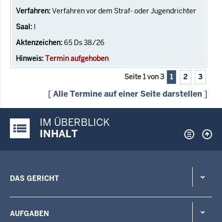
Verfahren vor dem Straf- oder Jugendrichter
I
65 Ds 38/26
Termin aufgehoben
Seite 1 von 3
1
2
3
[
Alle Termine auf einer Seite darstellen
]
IM ÜBERBLICK
Justiz-Portal im Überblick:
INHALT
DAS GERICHT
AUFGABEN