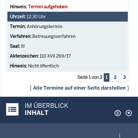
Termin aufgehoben
12:30
Uhr
Anhörungstermin
Betreuungsverfahren
III
110 XVII 269/17
Nicht öffentlich
Seite 1 von 3
1
2
3
[
Alle Termine auf einer Seite darstellen
]
IM ÜBERBLICK
Justiz-Portal im Überblick:
INHALT