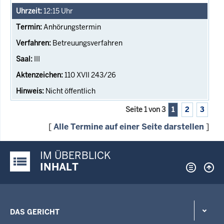
12:15
Uhr
Anhörungstermin
Betreuungsverfahren
III
110 XVII 243/26
Nicht öffentlich
Seite 1 von 3
1
2
3
[
Alle Termine auf einer Seite darstellen
]
IM ÜBERBLICK
Justiz-Portal im Überblick:
INHALT
DAS GERICHT