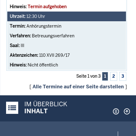
Termin aufgehoben
12:30
Uhr
Anhörungstermin
Betreuungsverfahren
III
110 XVII 269/17
Nicht öffentlich
Seite 1 von 3
1
2
3
[
Alle Termine auf einer Seite darstellen
]
IM ÜBERBLICK
Justiz-Portal im Überblick:
INHALT