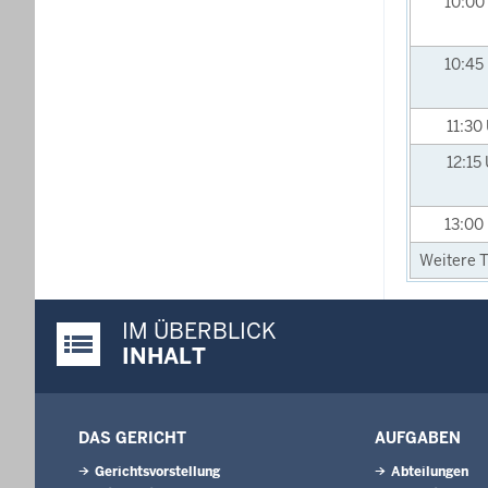
10:00
10:45
11:30
12:15
13:00
Weitere T
IM ÜBERBLICK
Justiz-Portal im Überblick:
INHALT
DAS GERICHT
AUFGABEN
Gerichtsvorstellung
Abteilungen