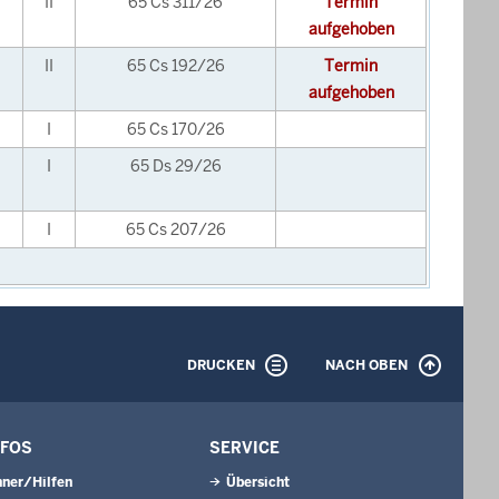
II
65 Cs 311/26
Termin
aufgehoben
II
65 Cs 192/26
Termin
aufgehoben
I
65 Cs 170/26
I
65 Ds 29/26
I
65 Cs 207/26
DRUCKEN
NACH OBEN
NFOS
SERVICE
ner/Hilfen
Übersicht