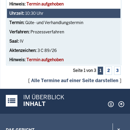
Termin aufgehoben
10:30
Uhr
Güte- und Verhandlungstermin
Prozessverfahren
IV
3 C 89/26
Termin aufgehoben
Seite 1 von 3
1
2
3
[
Alle Termine auf einer Seite darstellen
]
IM ÜBERBLICK
Justiz-Portal im Überblick:
INHALT
DAS GERICHT