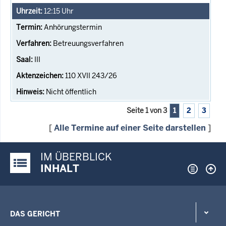
12:15
Uhr
Anhörungstermin
Betreuungsverfahren
III
110 XVII 243/26
Nicht öffentlich
Seite 1 von 3
1
2
3
[
Alle Termine auf einer Seite darstellen
]
IM ÜBERBLICK
Justiz-Portal im Überblick:
INHALT
DAS GERICHT