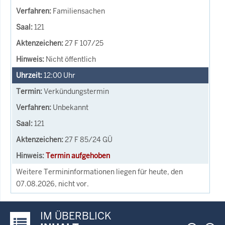
Familiensachen
121
27 F 107/25
Nicht öffentlich
12:00
Uhr
Verkündungstermin
Unbekannt
121
27 F 85/24 GÜ
Termin aufgehoben
Weitere Termininformationen liegen für heute, den
07.08.2026, nicht vor.
IM ÜBERBLICK
Justiz-Portal im Überblick: