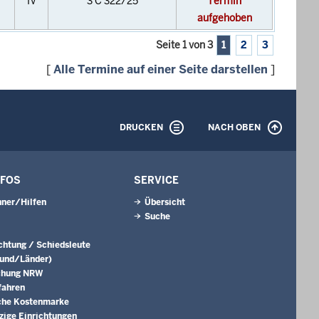
IV
3 C 322/25
Termin
aufgehoben
Seite 1 von 3
1
2
3
[
Alle Termine auf einer Seite darstellen
]
DRUCKEN
NACH OBEN
NFOS
SERVICE
ner/Hilfen
Übersicht
Suche
ichtung / Schiedsleute
Bund/Länder)
chung NRW
fahren
che Kostenmarke
ige Einrichtungen