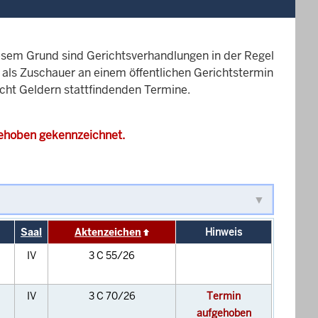
esem Grund sind Gerichtsverhandlungen in der Regel
it als Zuschauer an einem öffentlichen Gerichtstermin
icht Geldern stattfindenden Termine.
gehoben gekennzeichnet.
Saal
Aktenzeichen
Hinweis
IV
3 C 55/26
IV
3 C 70/26
Termin
aufgehoben