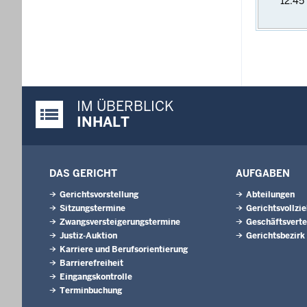
12:45
IM ÜBERBLICK
Justiz-Portal im Überblick:
INHALT
DAS GERICHT
AUFGABEN
Gerichtsvorstellung
Abteilungen
Sitzungstermine
Gerichtsvollzi
Zwangsversteigerungstermine
Geschäftsverte
Justiz-Auktion
Gerichtsbezirk
Karriere und Berufsorientierung
Barrierefreiheit
Eingangskontrolle
Terminbuchung