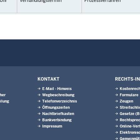
Uhr
Verhandlungstermin
Prozessverfahren
KONTAKT
RECHTS-I
E-Mail - Hinweis
Kostenrech
eher
Wegbeschreibung
Formulare
ilung
Telefonverzeichnis
Zeugen
Öffnungszeiten
Streitschl
Nachtbriefkasten
Gesetze (
Bankverbindung
Rechtspre
Impressum
Online-Ver
Elektronis
Gemeinnütz