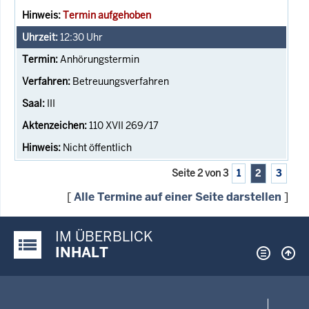
Termin aufgehoben
12:30
Uhr
Anhörungstermin
Betreuungsverfahren
III
110 XVII 269/17
Nicht öffentlich
Seite 2 von 3
1
2
3
[
Alle Termine auf einer Seite darstellen
]
IM ÜBERBLICK
Justiz-Portal im Überblick:
INHALT