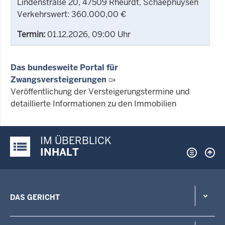
Lindenstraße 20, 47509 Rheurdt, Schaephuysen
Verkehrswert: 360.000,00 €
Termin:
01.12.2026, 09:00 Uhr
Das bundesweite Portal für
Zwangsversteigerungen
Veröffentlichung der Versteigerungstermine und
detaillierte Informationen zu den Immobilien
IM ÜBERBLICK
Justiz-Portal im Überblick:
INHALT
DAS GERICHT